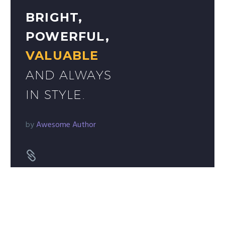
BRIGHT,
POWERFUL,
VALUABLE
AND ALWAYS
IN STYLE.
by
Awesome Author

