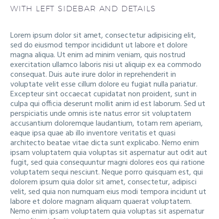
WITH LEFT SIDEBAR AND DETAILS
Lorem ipsum dolor sit amet, consectetur adipisicing elit,
sed do eiusmod tempor incididunt ut labore et dolore
magna aliqua. Ut enim ad minim veniam, quis nostrud
exercitation ullamco laboris nisi ut aliquip ex ea commodo
consequat. Duis aute irure dolor in reprehenderit in
voluptate velit esse cillum dolore eu fugiat nulla pariatur.
Excepteur sint occaecat cupidatat non proident, sunt in
culpa qui officia deserunt mollit anim id est laborum. Sed ut
perspiciatis unde omnis iste natus error sit voluptatem
accusantium doloremque laudantium, totam rem aperiam,
eaque ipsa quae ab illo inventore veritatis et quasi
architecto beatae vitae dicta sunt explicabo. Nemo enim
ipsam voluptatem quia voluptas sit aspernatur aut odit aut
fugit, sed quia consequuntur magni dolores eos qui ratione
voluptatem sequi nesciunt. Neque porro quisquam est, qui
dolorem ipsum quia dolor sit amet, consectetur, adipisci
velit, sed quia non numquam eius modi tempora incidunt ut
labore et dolore magnam aliquam quaerat voluptatem.
Nemo enim ipsam voluptatem quia voluptas sit aspernatur