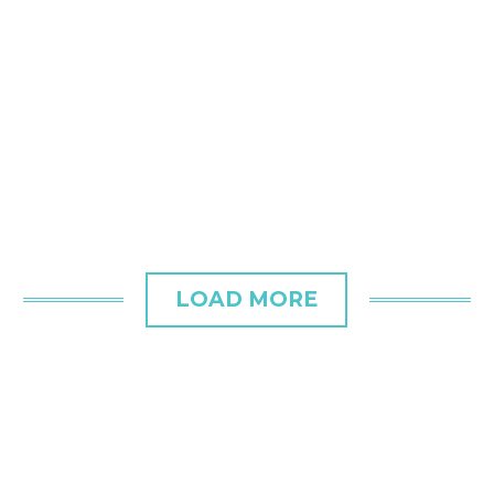
REAL
ESTATE
02
ARCHITECTURE
& INTERIOR
CLEAN
MINIMALISM
MODERN
& CLEAN
LOAD MORE