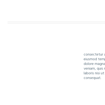
consectetur a
eiusmod tempo
dolore magna
veniam, quis 
laboris nisi 
consequat.