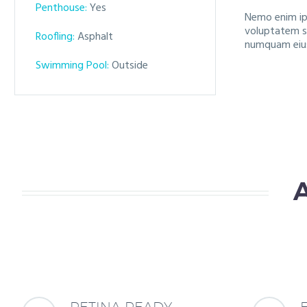
Penthouse:
Yes
Nemo enim ips
voluptatem se
Roofling:
Asphalt
numquam eius
Swimming Pool:
Outside
RETINA READY