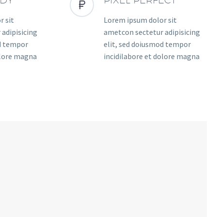


r sit
Lorem ipsum dolor sit
adipisicing
ametcon sectetur adipisicing
od tempor
elit, sed doiusmod tempor
olore magna
incidilabore et dolore magna