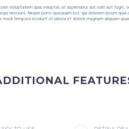
am voluptatem quia voluptas sit aspernatur aut odit aut fugit, s
qui nesciunt. Neque porro quisquam est, qui dolorem ipsum quia dol
 modi tempora incidunt ut labore et dolore magnam aliquam qua
ADDITIONAL FEATURE
EASY-TO-USE
RETINA RE