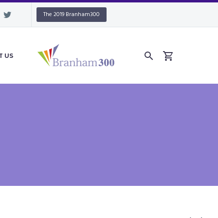
The 2019 Branham300
T US