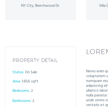
NY City, Beechwood Dr.
Villa
LORE
PROPERTY DETAIL
Nemo enim ips
Status:
On Sale
voluptatem se
numquam eius
Area:
1.856 sqft
adipisicing e
ullamco labor
Bedrooms:
2
nulla pariatu
unde omnis i
Bathrooms
:
2
veritatis et 