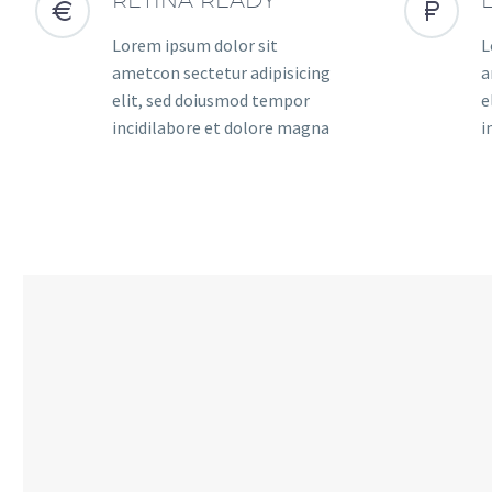




Lorem ipsum dolor sit
L
ametcon sectetur adipisicing
a
elit, sed doiusmod tempor
e
incidilabore et dolore magna
i