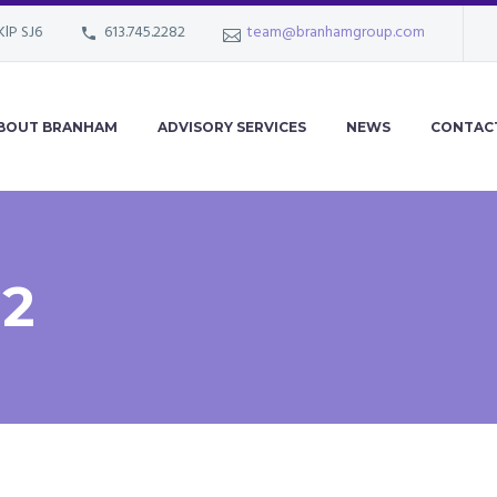
KlP SJ6
613.745.2282
team@branhamgroup.com
BOUT BRANHAM
ADVISORY SERVICES
NEWS
CONTAC
02