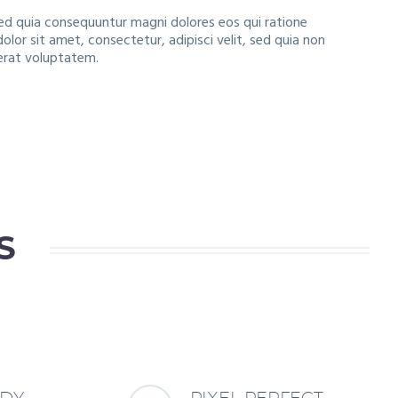
ed quia consequuntur magni dolores eos qui ratione
or sit amet, consectetur, adipisci velit, sed quia non
erat voluptatem.
S
ADY
PIXEL PERFECT