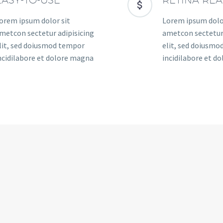


orem ipsum dolor sit
Lorem ipsum dolo
metcon sectetur adipisicing
ametcon sectetur 
lit, sed doiusmod tempor
elit, sed doiusm
ncidilabore et dolore magna
incidilabore et d