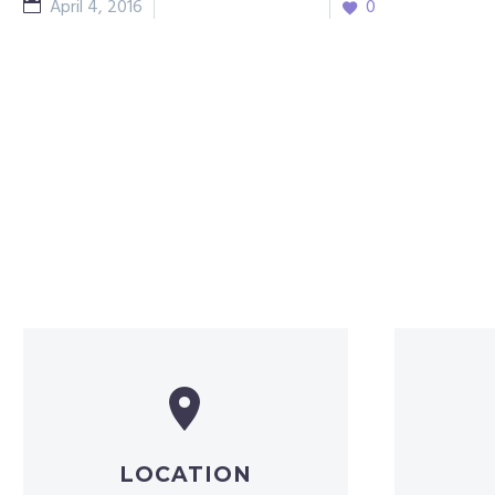
April 4, 2016
Showcase Concepts
0


LOCATION