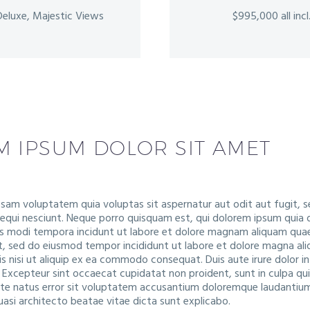
 Deluxe, Majestic Views
$995,000 all incl
M IPSUM DOLOR SIT AMET
am voluptatem quia voluptas sit aspernatur aut odit aut fugit, s
qui nesciunt. Neque porro quisquam est, qui dolorem ipsum quia dol
 modi tempora incidunt ut labore et dolore magnam aliquam quae
lit, sed do eiusmod tempor incididunt ut labore et dolore magna al
is nisi ut aliquip ex ea commodo consequat. Duis aute irure dolor in
r. Excepteur sint occaecat cupidatat non proident, sunt in culpa qui 
ste natus error sit voluptatem accusantium doloremque laudantium
quasi architecto beatae vitae dicta sunt explicabo.