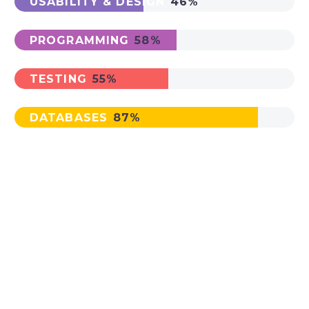
USABILITY & DESIGN
46%
PROGRAMMING
58%
TESTING
55%
DATABASES
87%