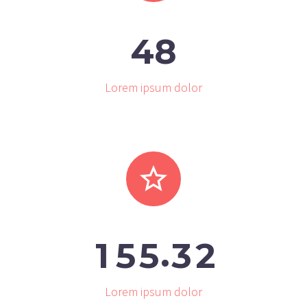
4
8
Lorem ipsum dolor


.
1
5
5
3
2
Lorem ipsum dolor