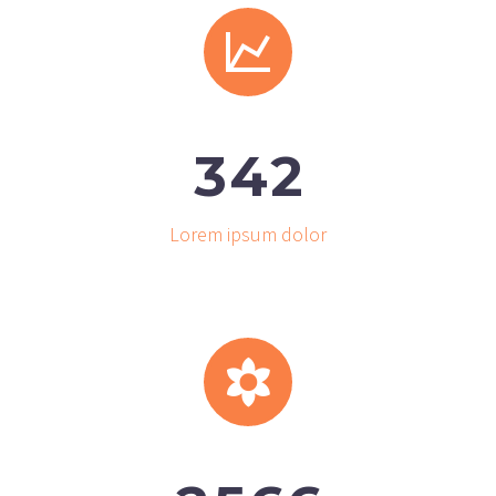


3
4
2
Lorem ipsum dolor

