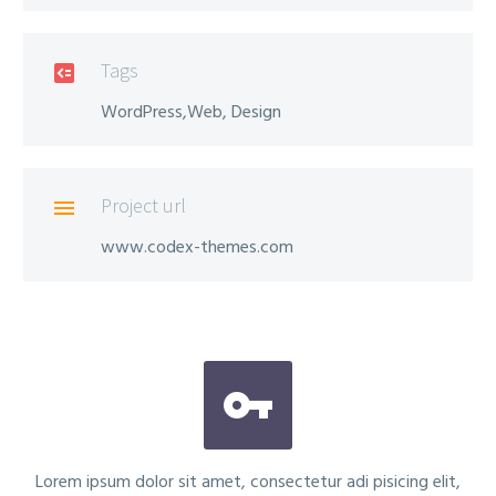
Tags

WordPress,Web, Design
Project url

www.codex-themes.com


Lorem ipsum dolor sit amet, consectetur adi pisicing elit,