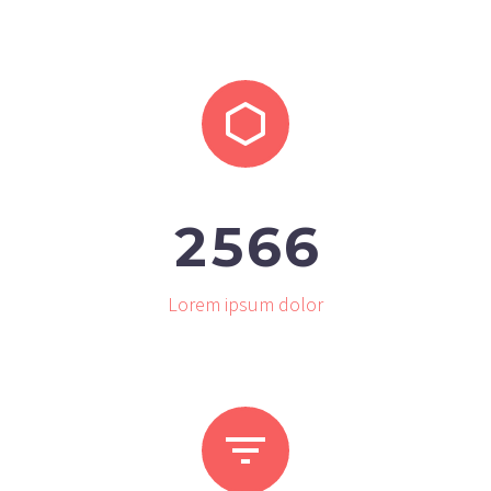


2
5
6
6
Lorem ipsum dolor

