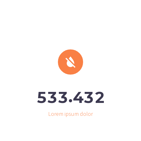


.
5
3
3
4
3
2
Lorem ipsum dolor