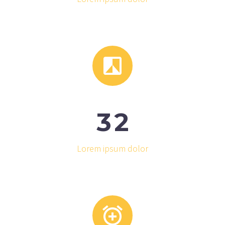


3
2
Lorem ipsum dolor

