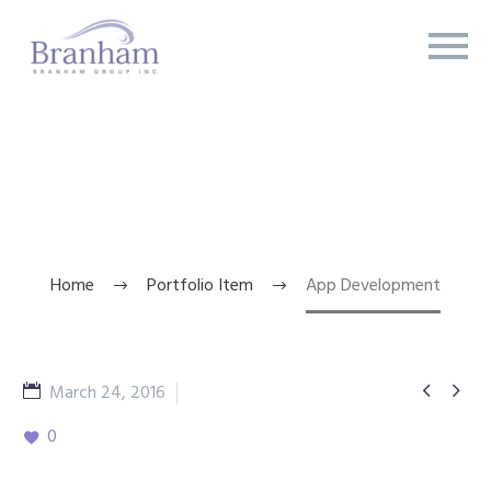
APP DEVELOPMENT
Home
Portfolio Item
App Development


March 24, 2016
AGENCY-moutains
0