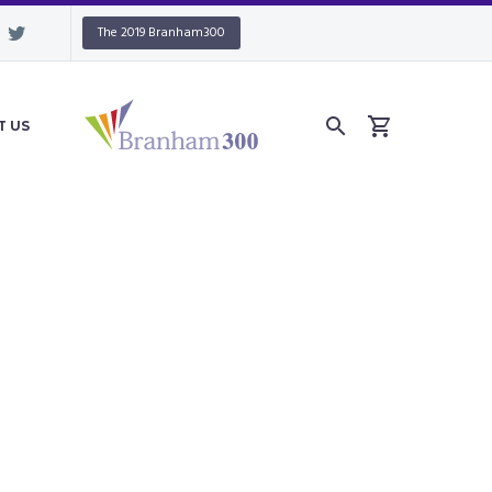
The 2019 Branham300
T US
NT