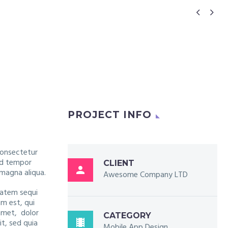


PROJECT INFO
consectetur
mod tempor
CLIENT

 magna aliqua.
Awesome Company LTD
tatem sequi
m est, qui
amet, dolor
CATEGORY

it, sed quia
Mobile App Design