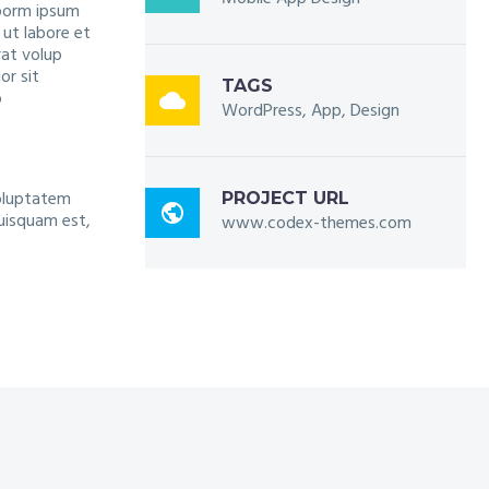
porm ipsum
 ut labore et
at volup
or sit
TAGS
o

WordPress, App, Design
oluptatem
PROJECT URL

uisquam est,
www.codex-themes.com