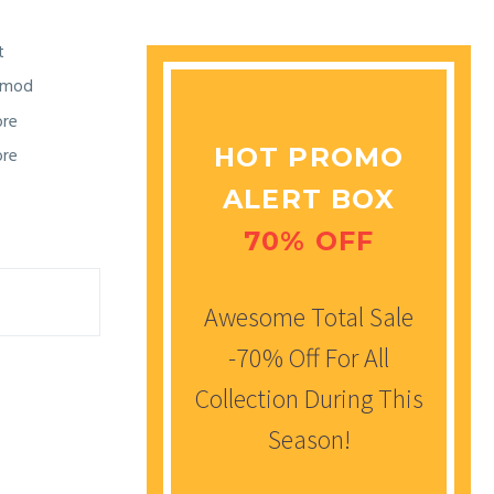
t
usmod
ore
HOT PROMO
ore
ALERT BOX
70% OFF
Awesome Total Sale
-70% Off For All
Collection During This
Season!