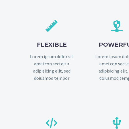




FLEXIBLE
POWERF
Lorem ipsum dolor sit
Lorem ipsum dolo
ametcon sectetur
ametcon secte
adipisicing elit, sed
adipisicing elit,
doiusmod tempor
doiusmod tem



