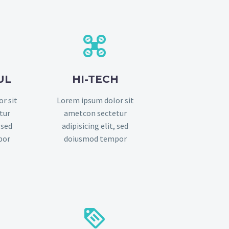


UL
HI-TECH
r sit
Lorem ipsum dolor sit
tur
ametcon sectetur
 sed
adipisicing elit, sed
por
doiusmod tempor

