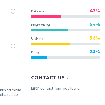
43%
Databases
54%
Programming
56%
Usability
23%
Design
CONTACT US
Error:
Contact form not found.
 enim ad minim
elit, sed do