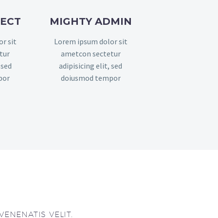
FECT
MIGHTY ADMIN
r sit
Lorem ipsum dolor sit
tur
ametcon sectetur
 sed
adipisicing elit, sed
por
doiusmod tempor
ENENATIS VELIT.