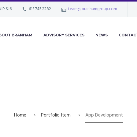
KlP SJ6
613.745.2282
team@branhamgroup.com
BOUT BRANHAM
ADVISORY SERVICES
NEWS
CONTAC
PP DEVELOPME
Home
Portfolio Item
App Development