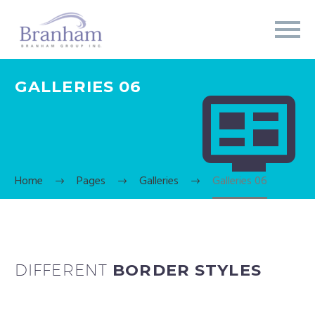
GALLERIES 06


Home
Pages
Galleries
Galleries 06
DIFFERENT
BORDER STYLES