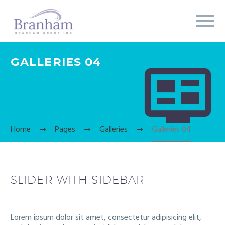
GALLERIES 04


Home
Pages
Galleries
Galleries 04
SLIDER WITH SIDEBAR
Lorem ipsum dolor sit amet, consectetur adipisicing elit,