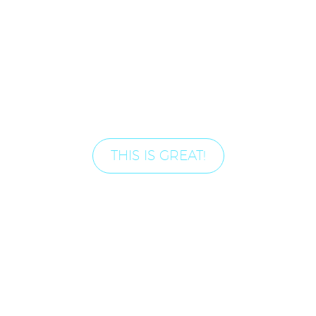
nisiut aliquip ex ea commodo.
Duis aute irure dolor in
reprehenderit in voluptate
velit esse cillum dolore eu
fugiat nulla pariatur.
Excepteur sint occaecat.
THIS IS GREAT!