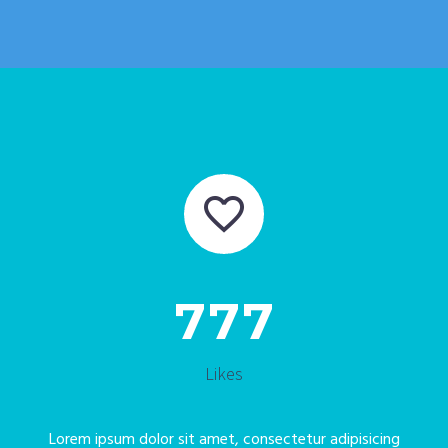


7
7
7
Likes
Lorem ipsum dolor sit amet, consectetur adipisicing