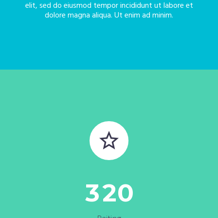
elit, sed do eiusmod tempor incididunt ut labore et
dolore magna aliqua. Ut enim ad minim.


3
2
0