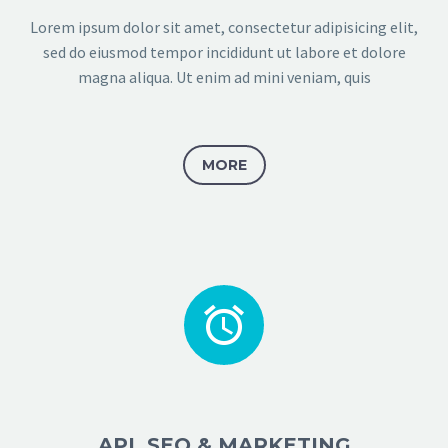
Lorem ipsum dolor sit amet, consectetur adipisicing elit,
sed do eiusmod tempor incididunt ut labore et dolore
magna aliqua. Ut enim ad mini veniam, quis
MORE


API, SEO & MARKETING