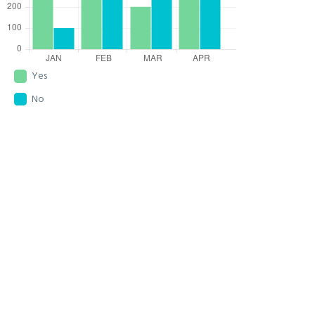
Yes
No