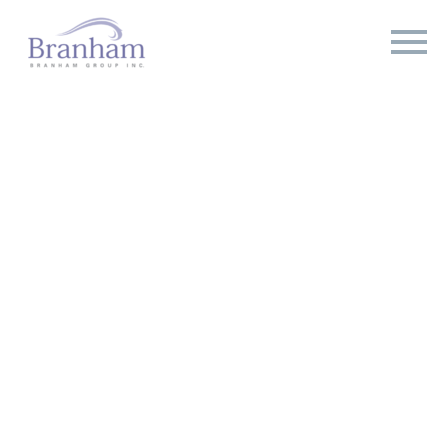
MEET
OUR TEAM
Lorem ipsum dolor sit amet, consectetur adipisicing
elit, sed do eiusmod tempor incididunt ut labore et
dolore magna aliqua. Ut enim ad minim veniam!