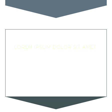
LOREM IPSUM DOLOR SIT AMET
Lorem ipsum dolor sit amet, consectetur adip
isicing elit, sed do eiusmod tempor incididunt ut
labore et dolore magna aliqua. Ut enim ad minim
veniam, ullamco laboris nisi ut aliquip ex ea
commodo consequat