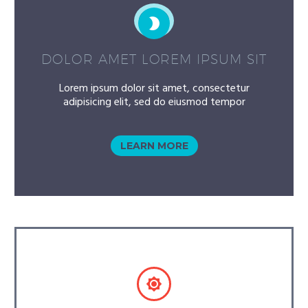


DOLOR AMET LOREM IPSUM SIT
Lorem ipsum dolor sit amet, consectetur
adipisicing elit, sed do eiusmod tempor
LEARN MORE

