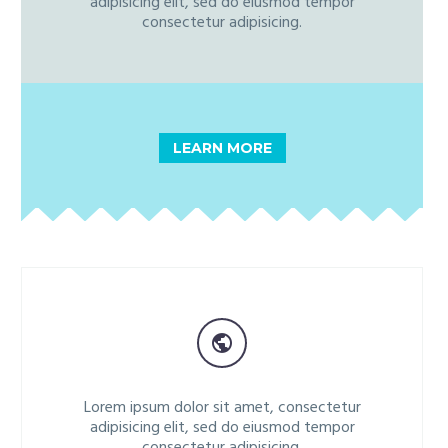
adipisicing elit, sed do eiusmod tempor
consectetur adipisicing.
LEARN MORE


Lorem ipsum dolor sit amet, consectetur
adipisicing elit, sed do eiusmod tempor