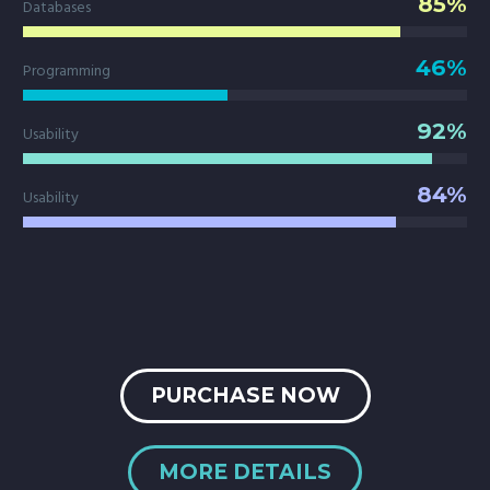
85%
Databases
46%
Programming
92%
Usability
84%
Usability
PURCHASE NOW
MORE DETAILS