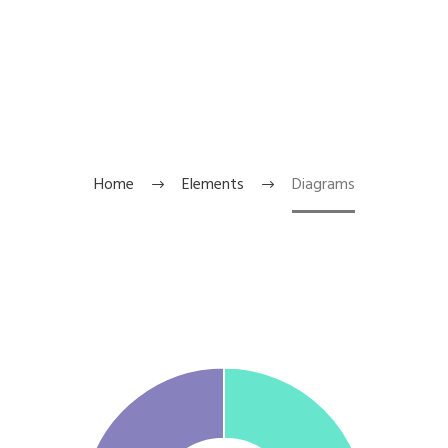
TheGem has a built-in shortcode & widget for
displaying different kinds of diagrams: bars, circles, pie
charts.
Home
Elements
Diagrams