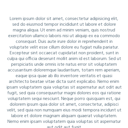
Lorem ipsum dolor sit amet, consectetur adipisicing elit,
sed do eiusmod tempor incididunt ut labore et dolore
magna aliqua. Ut enim ad minim veniam, quis nostrud
exercitation ullamco laboris nisi ut aliquip ex ea commodo
consequat. Duis aute irure dolor in reprehenderit in
voluptate velit esse cillum dolore eu fugiat nulla pariatur.
Excepteur sint occaecat cupidatat non proident, sunt in
culpa qui officia deserunt mollit anim id est laborum. Sed ut
perspiciatis unde omnis iste natus error sit voluptatem
accusantium doloremque laudantium, totam rem aperiam,
eaque ipsa quae ab illo inventore veritatis et quasi
architecto beatae vitae dicta sunt explicabo. Nemo enim
ipsam voluptatem quia voluptas sit aspernatur aut odit aut
fugit, sed quia consequuntur magni dolores eos qui ratione
voluptatem sequi nesciunt. Neque porro quisquam est, qui
dolorem ipsum quia dolor sit amet, consectetur, adipisci
velit, sed quia non numquam eius modi tempora incidunt ut
labore et dolore magnam aliquam quaerat voluptatem.
Nemo enim ipsam voluptatem quia voluptas sit aspernatur
aut odit aut fugit