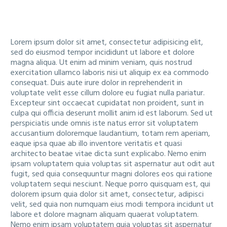
Lorem ipsum dolor sit amet, consectetur adipisicing elit,
sed do eiusmod tempor incididunt ut labore et dolore
magna aliqua. Ut enim ad minim veniam, quis nostrud
exercitation ullamco laboris nisi ut aliquip ex ea commodo
consequat. Duis aute irure dolor in reprehenderit in
voluptate velit esse cillum dolore eu fugiat nulla pariatur.
Excepteur sint occaecat cupidatat non proident, sunt in
culpa qui officia deserunt mollit anim id est laborum. Sed ut
perspiciatis unde omnis iste natus error sit voluptatem
accusantium doloremque laudantium, totam rem aperiam,
eaque ipsa quae ab illo inventore veritatis et quasi
architecto beatae vitae dicta sunt explicabo. Nemo enim
ipsam voluptatem quia voluptas sit aspernatur aut odit aut
fugit, sed quia consequuntur magni dolores eos qui ratione
voluptatem sequi nesciunt. Neque porro quisquam est, qui
dolorem ipsum quia dolor sit amet, consectetur, adipisci
velit, sed quia non numquam eius modi tempora incidunt ut
labore et dolore magnam aliquam quaerat voluptatem.
Nemo enim ipsam voluptatem quia voluptas sit aspernatur