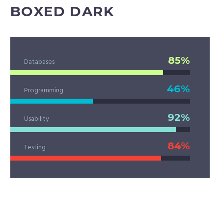
BOXED DARK
85%
Databases
46%
Programming
92%
Usability
84%
Testing